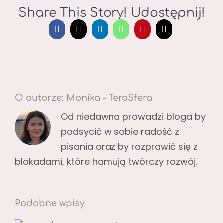
Share This Story! Udostępnij!
Facebook
X
LinkedIn
WhatsApp
Pinterest
Email
O autorze:
Monika - TeraSfera
Od niedawna prowadzi bloga by
podsycić w sobie radość z
pisania oraz by rozprawić się z
blokadami, które hamują twórczy rozwój.
Podobne wpisy