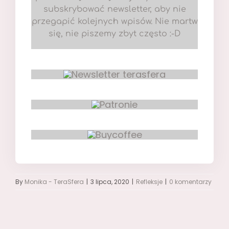
subskrybować newsletter, aby nie
przegapić kolejnych wpisów. Nie martw
się, nie piszemy zbyt często :-D
By
Monika - TeraSfera
|
3 lipca, 2020
|
Refleksje
|
0 komentarzy