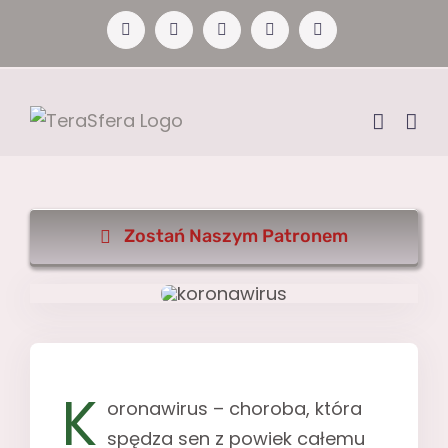
Przejdź
Facebook
YouTube
Instagram
Pinterest
X
do
zawartości
Zostań Naszym Patronem
K
oronawirus – choroba, która
spędza sen z powiek całemu