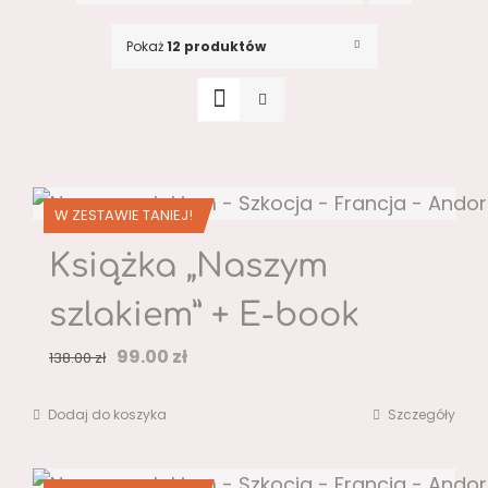
Pokaż
12 produktów
W ZESTAWIE TANIEJ!
Książka „Naszym
szlakiem” + E-book
Pierwotna
Aktualna
99.00
zł
138.00
zł
cena
cena
Dodaj do koszyka
Szczegóły
wynosiła:
wynosi:
138.00 zł.
99.00 zł.