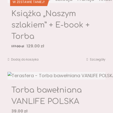
W ZESTAWIE TANIEJ!
Książka „Naszym
szlakiem” + E-book +
Torba
Pierwotna
Aktualna
129.00
zł
177.00
zł
cena
cena
Dodaj do koszyka
Szczegóły
wynosiła:
wynosi:
177.00 zł.
129.00 zł.
Torba bawełniana
VANLIFE POLSKA
39.00
zł