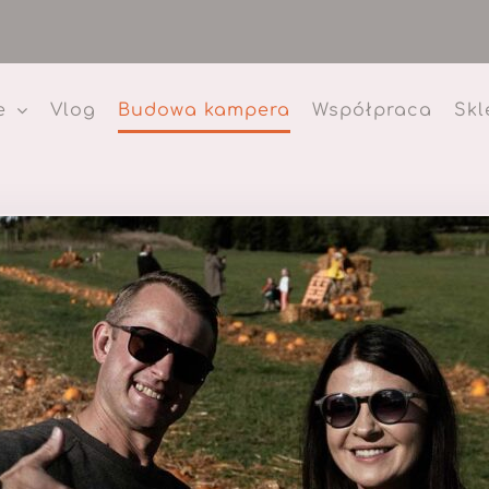
e
Vlog
Budowa kampera
Współpraca
Skl