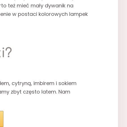
arto też mieć mały dywanik na
etlenie w postaci kolorowych lampek
i?
em, cytryną, imbirem i sokiem
damy zbyt często latem. Nam