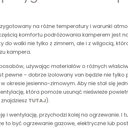
rzygotowany na różne temperatury i warunki atmo
częścią komfortu podróżowania kamperem jest na 
 do walki nie tylko z zimnem, ale i z wilgocią, któr
rzu kampera.
sposobów, używając materiałów o różnych właściwo
est pewne – dobrze izolowany van będzie nie tylko
ny w okresie jesienno-zimowym. Aby nie stał się j
ntylację, która pomoże usunąć nieświeże powietr
 znajdziesz
TUTAJ
).
ę i wentylację, przychodzi kolej na ogrzewanie. I 
e to być ogrzewanie gazowe, elektryczne lub post