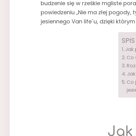
budzenie się w rześkie mgliste po
powiedzeniu „Nie ma złej pogody, 
jesiennego Van life`u, dzięki który
SPIS
Jak
Co 
Roz
Jak
Co 
jesi
Jak