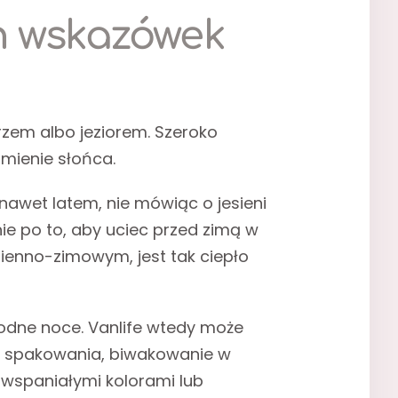
ch wskazówek
orzem albo jeziorem. Szeroko
omienie słońca.
 nawet latem, nie mówiąc o jesieni
nie po to, aby uciec przed zimą w
esienno-zimowym, jest tak ciepło
 chłodne noce. Vanlife wtedy może
do spakowania, biwakowanie w
 wspaniałymi kolorami lub