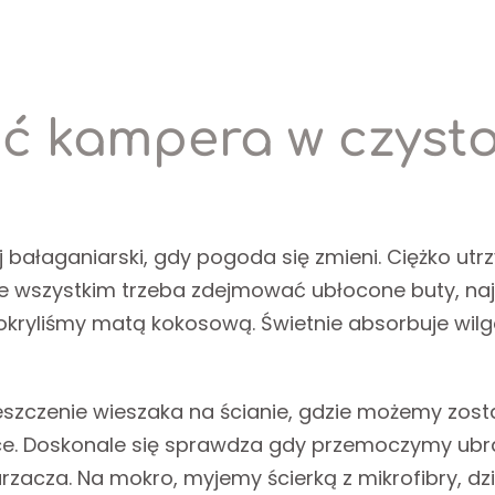
ć kampera w czystoś
j bałaganiarski, gdy pogoda się zmieni. Ciężko ut
ede wszystkim trzeba zdejmować ubłocone buty, naj
okryliśmy matą kokosową. Świetnie absorbuje wilgo
zczenie wieszaka na ścianie, gdzie możemy zostaw
e. Doskonale się sprawdza gdy przemoczymy ubra
zacza. Na mokro, myjemy ścierką z mikrofibry, dz