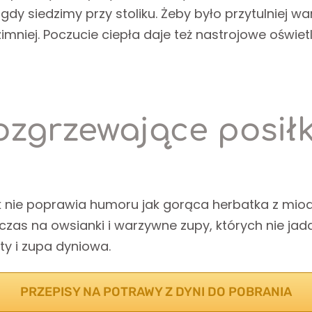
gdy siedzimy przy stoliku. Żeby było przytulniej w
zimniej. Poczucie ciepła daje też nastrojowe oświ
ozgrzewające posiłk
k nie poprawia humoru jak gorąca herbatka z miod
czas na owsianki i warzywne zupy, których nie ja
ty i zupa dyniowa.
PRZEPISY NA POTRAWY Z DYNI DO POBRANIA