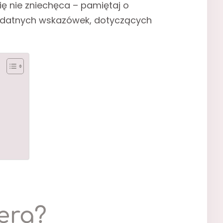
ę nie zniechęca – pamiętaj o
rzydatnych wskazówek, dotyczących
era?