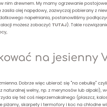
ą w nim drewnem. My mamy ogrzewanie postojowe, 
zasila olej napędowy, zazwyczaj pobierany z niewie
odatkowego napełniania, postanowiliśmy podłączy
alacji możesz zobaczyć
TUTAJ
). Takie rozwiązani
ocy,
ować na jesienny V
mienna. Dobrze więc ubierać się "na cebulkę" czyl
 z naturalnej wełny, np. z merynosów lub alpaki), w
e przyda się też coś nieprzemakalnego (płaszcz, ka
e piżamy, skarpety i termofory i koc na chłodne 