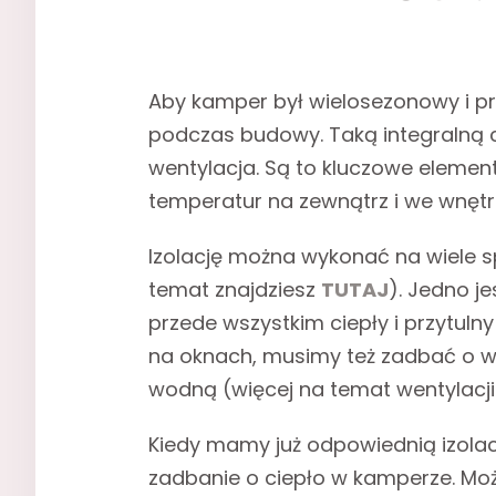
Aby kamper był wielosezonowy i p
podczas budowy. Taką integralną 
wentylacja. Są to kluczowe elementy
temperatur na zewnątrz i we wnęt
Izolację można wykonać na wiele 
temat znajdziesz
TUTAJ
). Jedno j
przede wszystkim ciepły i przytul
na oknach, musimy też zadbać o we
wodną (więcej na temat wentylacji
Kiedy mamy już odpowiednią izolacj
zadbanie o ciepło w kamperze. Moż