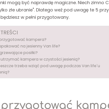
ranki mogą być naprawdę magiczne. Niech zimno Ci
tylko złe ubranie". Dlatego weź pod uwagę te 5 p
m będziesz w pełni przygotowany.
 TREŚCI
 przygotować kampera?
spakować na jesienny Van life?
grzewające posiłki?
 utrzymać kampera w czystości jesienią?
jeszcze trzeba wziąć pod uwagę podczas Van life`u
enią?
 przygotować kamp