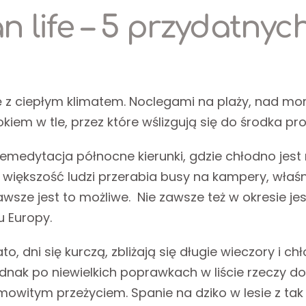
n life – 5 przydatny
się z ciepłym klimatem. Noclegami na plaży, nad m
iem w tle, przez które wślizgują się do środka pr
remedytacja północne kierunki, gdzie chłodno jest
k, większość ludzi przerabia busy na kampery, właś
 zawsze jest to możliwe. Nie zawsze też w okresie j
u Europy.
lato, dni się kurczą, zbliżają się długie wieczory i
dnak po niewielkich poprawkach w liście rzeczy 
owitym przeżyciem. Spanie na dziko w lesie z tak