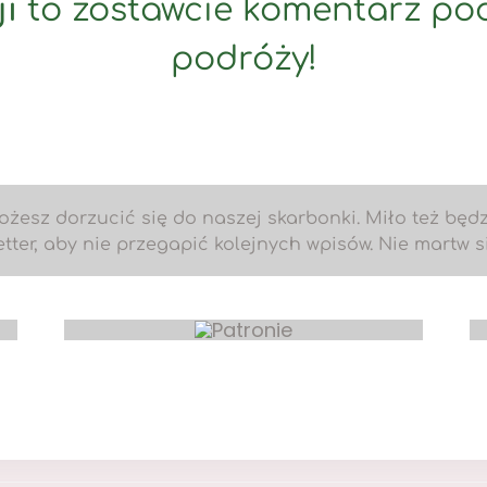
i
to zostawcie komentarz pod
podróży!
możesz dorzucić się do naszej skarbonki. Miło też będzi
er, aby nie przegapić kolejnych wpisów. Nie martw się