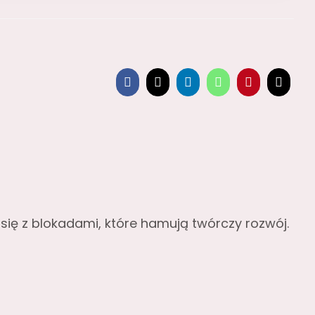
Facebook
X
LinkedIn
WhatsApp
Pinterest
Email
się z blokadami, które hamują twórczy rozwój.