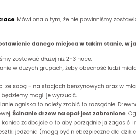
trace
. Mówi ona o tym, że nie powinniśmy zostaw
stawienie danego miejsca w takim stanie, w ja
śmy zostawać dłużej niż 2-3 noce.
anie w dużych grupach, żeby obecność ludzi miała
i ze sobą – na stacjach benzynowych oraz w mia
 będziemy mogli je wyrzucić.
alanie ogniska to należy zrobić to rozsądnie. Drewn
owej.
Ścinanie drzew na opał jest zabronione
. O
a koniec zadbajcie o to aby porządnie ja zagasić i
esztki jedzenia (mogą być niebezpieczne dla dzikic