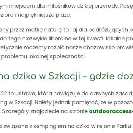
zym miejscem dla miłośników dzikiej przyrody. Pos
iora i najpiękniejsze plaże.
ony przez matkę naturę to raj dla podróżujących
 tego niezwykle liberalne w tej kwestii lokalne p
Teoretycznie możemy rozbić nasze obozowisko praw
 problemu lokalnej społeczności.
na dziko w Szkocji – gdzie do
003
to ustawa, która nawiązuje do dawnych zasad
ing w Szkocji. Należy jednak pamiętać, że w pozo
 Szczegóły znajdziecie na stronie
outdooraccess
ia związane z kempingiem na dziko w rejonie Par