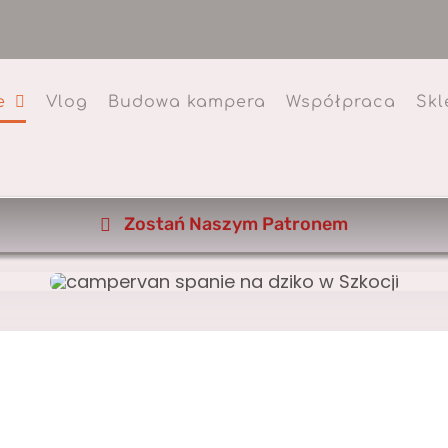
e
Vlog
Budowa kampera
Współpraca
Skl
Zostań Naszym Patronem