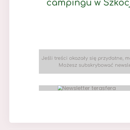
campingu w Szkocj
Jeśli treści okazały się przydatne, 
Możesz subskrybować newslett