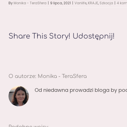
By
Monika - TeraSfera
|
9 lipca, 2021
|
Vanlife
,
KRAJE
,
Szkocja
|
4 kom
Share This Story! Udostępnij!
O autorze:
Monika - TeraSfera
Od niedawna prowadzi bloga by pods
Podobne wpisy