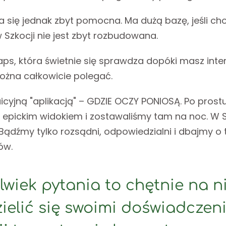
a się jednak zbyt pomocna. Ma dużą bazę, jeśli cho
Szkocji nie jest zbyt rozbudowana.
ps, która świetnie się sprawdza dopóki masz inter
ożna całkowicie polegać.
tuicyjną "aplikacją" – GDZIE OCZY PONIOSĄ. Po pro
 epickim widokiem i zostawaliśmy tam na noc. W Szk
ądźmy tylko rozsądni, odpowiedzialni i dbajmy o tę
ów.
olwiek pytania to chętnie na n
zielić się swoimi doświadcze