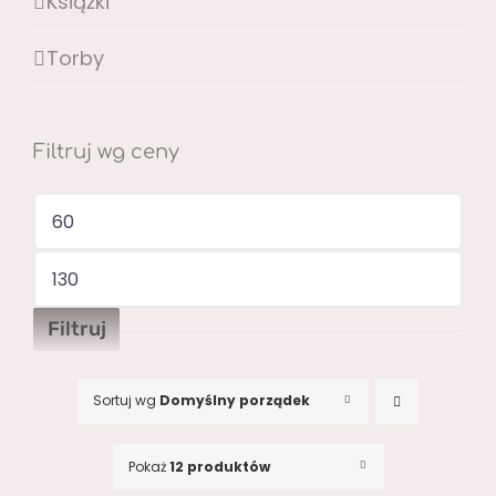
Książki
Torby
Filtruj wg ceny
Cena
min
Cena
max
Filtruj
Sortuj wg
Domyślny porządek
Pokaż
12 produktów