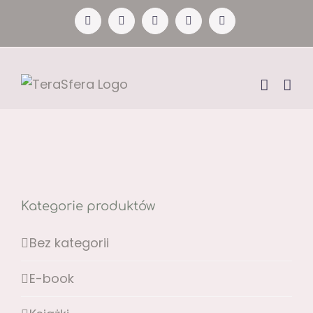
Przejdź
Facebook
YouTube
Instagram
Pinterest
X
do
zawartości
Kategorie produktów
Bez kategorii
E-book