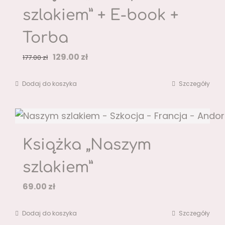
szlakiem” + E-book +
Torba
Pierwotna
Aktualna
129.00
zł
177.00
zł
cena
cena
Dodaj do koszyka
Szczegóły
wynosiła:
wynosi:
177.00 zł.
129.00 zł.
Książka „Naszym
szlakiem”
69.00
zł
Dodaj do koszyka
Szczegóły