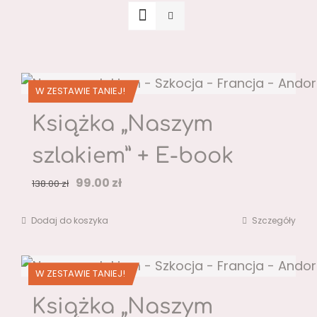
W ZESTAWIE TANIEJ!
Książka „Naszym
szlakiem” + E-book
Pierwotna
Aktualna
99.00
zł
138.00
zł
cena
cena
Dodaj do koszyka
Szczegóły
wynosiła:
wynosi:
138.00 zł.
99.00 zł.
W ZESTAWIE TANIEJ!
Książka „Naszym