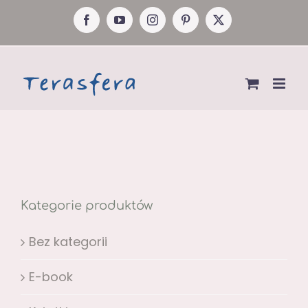
Przejdź
Facebook
YouTube
Instagram
Pinterest
X
do
zawartości
Kategorie produktów
Bez kategorii
E-book