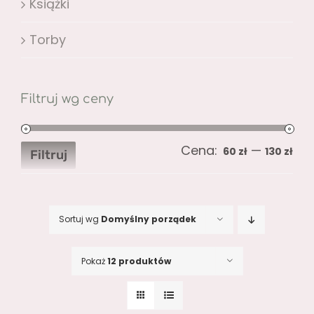
Książki
Torby
Filtruj wg ceny
Cena:
—
Ce
Ce
60 zł
130 zł
Filtruj
mi
ma
Sortuj wg
Domyślny porządek
Pokaż
12 produktów