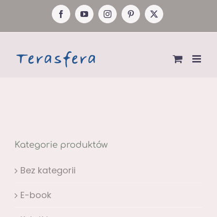
Przejdź
Facebook
YouTube
Instagram
Pinterest
X
do
zawartości
Kategorie produktów
Bez kategorii
E-book