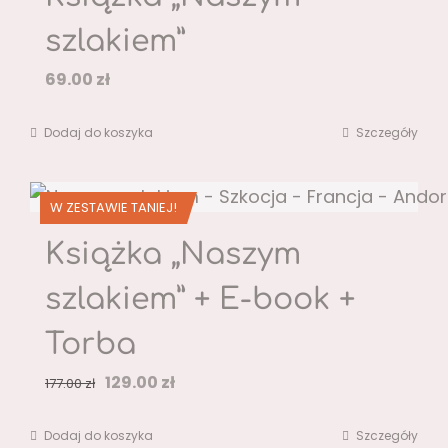
szlakiem”
69.00
zł
Dodaj do koszyka
Szczegóły
W ZESTAWIE TANIEJ!
Książka „Naszym
szlakiem” + E-book +
Torba
Pierwotna
Aktualna
129.00
zł
177.00
zł
cena
cena
Dodaj do koszyka
Szczegóły
wynosiła:
wynosi: