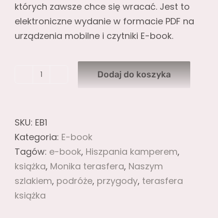
których zawsze chce się wracać. Jest to
elektroniczne wydanie w formacie PDF na
urządzenia mobilne i czytniki E-book.
Dodaj do koszyka
ilość
E-
book
SKU:
EB1
"Naszym
Kategoria:
E-book
szlakiem"
Tagów:
e-book
,
Hiszpania kamperem
,
książka
,
Monika terasfera
,
Naszym
szlakiem
,
podróże
,
przygody
,
terasfera
książka