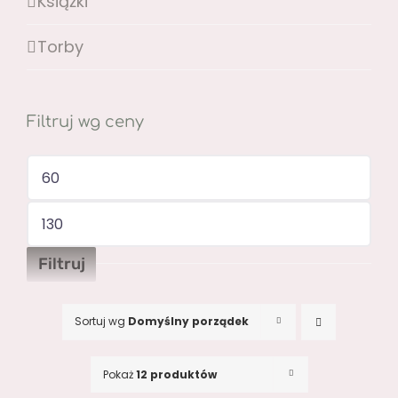
Książki
Torby
Filtruj wg ceny
Cena
min
Cena
max
Filtruj
Sortuj wg
Domyślny porządek
Pokaż
12 produktów