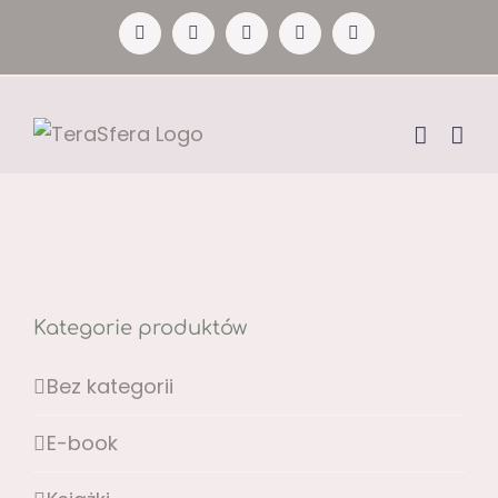
Przejdź
Facebook
YouTube
Instagram
Pinterest
X
do
zawartości
Kategorie produktów
Bez kategorii
E-book