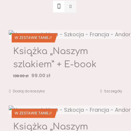
W ZESTAWIE TANIEJ!
Książka „Naszym
szlakiem” + E-book
Pierwotna
Aktualna
99.00
zł
138.00
zł
cena
cena
Dodaj do koszyka
Szczegóły
wynosiła:
wynosi:
138.00 zł.
99.00 zł.
W ZESTAWIE TANIEJ!
Książka „Naszym