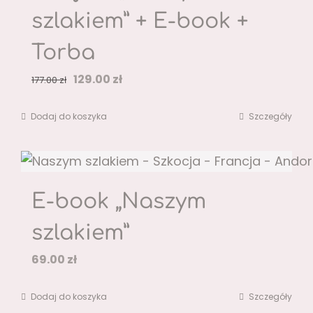
szlakiem” + E-book +
Torba
Pierwotna
Aktualna
129.00
zł
177.00
zł
cena
cena
Dodaj do koszyka
Szczegóły
wynosiła:
wynosi:
177.00 zł.
129.00 zł.
E-book „Naszym
szlakiem”
69.00
zł
Dodaj do koszyka
Szczegóły