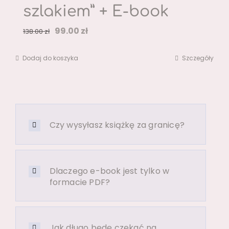
szlakiem” + E-book
Pierwotna
Aktualna
99.00
zł
138.00
zł
cena
cena
Dodaj do koszyka
Szczegóły
wynosiła:
wynosi:
138.00 zł.
99.00 zł.
Czy wysyłasz książkę za granicę?
Dlaczego e-book jest tylko w
formacie PDF?
Jak długo będę czekać na