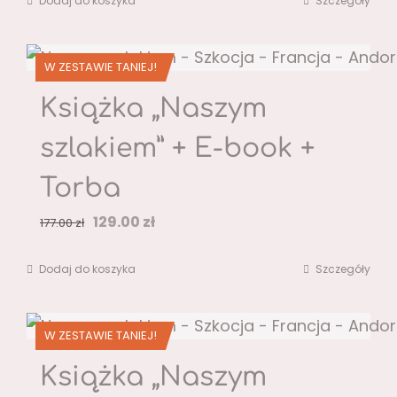
Dodaj do koszyka
Szczegóły
W ZESTAWIE TANIEJ!
Książka „Naszym
szlakiem” + E-book +
Torba
Pierwotna
Aktualna
129.00
zł
177.00
zł
cena
cena
Dodaj do koszyka
Szczegóły
wynosiła:
wynosi:
177.00 zł.
129.00 zł.
W ZESTAWIE TANIEJ!
Książka „Naszym