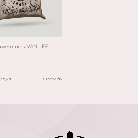
awełniana VANLIFE
oszyka
Szczegóły