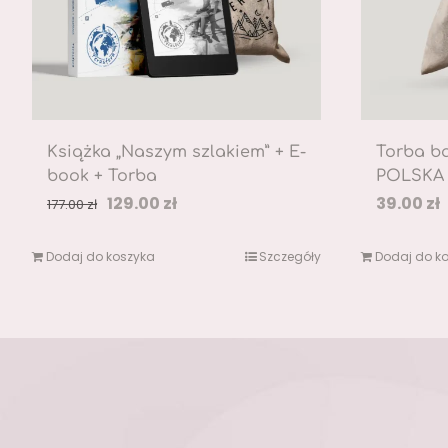
Książka „Naszym szlakiem” + E-
Torba b
book + Torba
POLSKA
Pierwotna
Aktualna
129.00
zł
39.00
zł
177.00
zł
cena
cena
Dodaj do koszyka
Szczegóły
Dodaj do k
wynosiła:
wynosi:
177.00 zł.
129.00 zł.