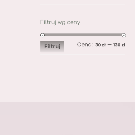
Filtruj wg ceny
Cena:
—
Ce
Ce
30 zł
130 zł
Filtruj
min
ma