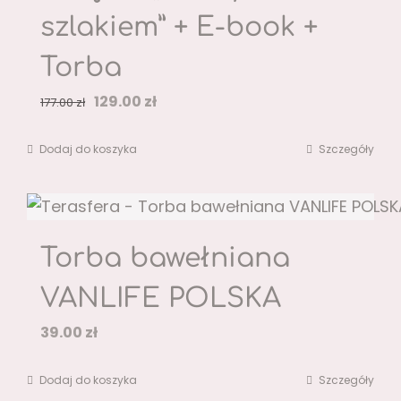
szlakiem” + E-book +
Torba
Pierwotna
Aktualna
129.00
zł
177.00
zł
cena
cena
Dodaj do koszyka
Szczegóły
wynosiła:
wynosi:
177.00 zł.
129.00 zł.
Torba bawełniana
VANLIFE POLSKA
39.00
zł
Dodaj do koszyka
Szczegóły