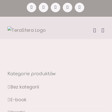
Przejdź
Facebook
YouTube
Instagram
Pinterest
X
do
zawartości
Kategorie produktów
Bez kategorii
E-book