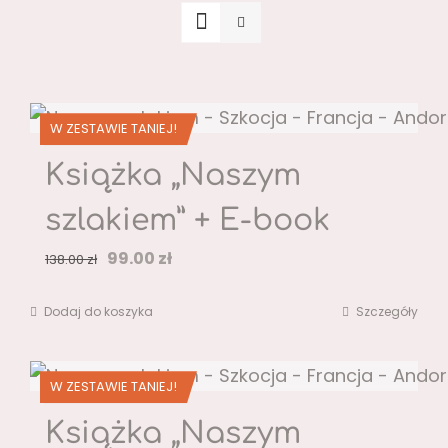
W ZESTAWIE TANIEJ!
Książka „Naszym
szlakiem” + E-book
Pierwotna
Aktualna
99.00
zł
138.00
zł
cena
cena
Dodaj do koszyka
Szczegóły
wynosiła:
wynosi:
138.00 zł.
99.00 zł.
W ZESTAWIE TANIEJ!
Książka „Naszym