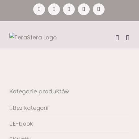
Przejdź
Facebook
YouTube
Instagram
Pinterest
X
do
zawartości
Kategorie produktów
Bez kategorii
E-book