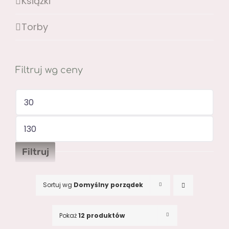
Książki
Torby
Filtruj wg ceny
Cena
min
Cena
max
Filtruj
Sortuj wg
Domyślny porządek
Pokaż
12 produktów