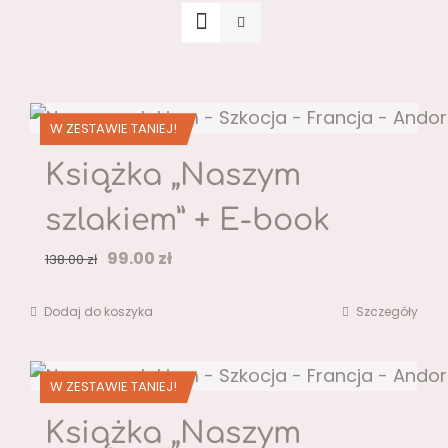
W ZESTAWIE TANIEJ!
Książka „Naszym
szlakiem” + E-book
Pierwotna
Aktualna
99.00
zł
138.00
zł
cena
cena
Dodaj do koszyka
Szczegóły
wynosiła:
wynosi:
138.00 zł.
99.00 zł.
W ZESTAWIE TANIEJ!
Książka „Naszym