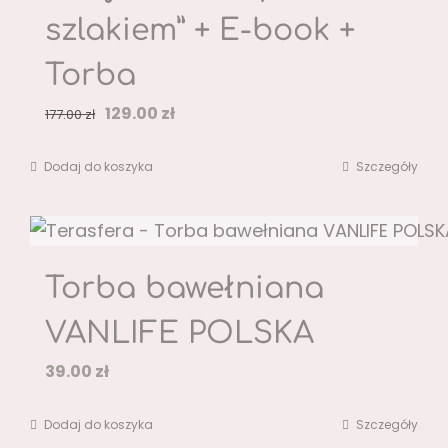
szlakiem” + E-book +
Torba
Pierwotna
Aktualna
129.00
zł
177.00
zł
cena
cena
Dodaj do koszyka
Szczegóły
wynosiła:
wynosi:
177.00 zł.
129.00 zł.
Torba bawełniana
VANLIFE POLSKA
39.00
zł
Dodaj do koszyka
Szczegóły