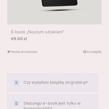
E-book „Naszym szlakiem”
69.00
zł
Dodaj do koszyka
Szczegóły
Czy wysyłasz książkę za granicę?
Dlaczego e-book jest tylko w
formacie PDF?